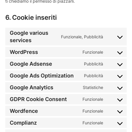
ti chiediamo il permesso di piazzarli.
6. Cookie inseriti
Google various
Funzionale, Pubblicità
Consent
services
to
WordPress
service
Funzionale
Consent
google-
to
Google Adsense
Pubblicità
various-
Consent
service
services
to
wordpress
Google Ads Optimization
Pubblicità
Consent
service
to
google-
Google Analytics
Statistiche
Consent
service
adsense
to
google-
GDPR Cookie Consent
Funzionale
Consent
service
ads-
to
google-
Wordfence
Funzionale
optimization
Consent
service
analytics
to
gdpr-
Complianz
Funzionale
Consent
service
cookie-
to