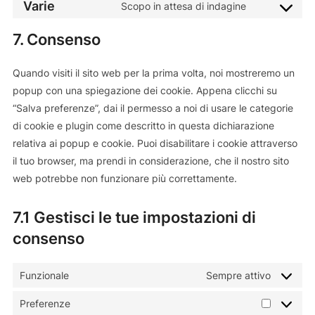
wordfence
Varie
Scopo in attesa di indagine
consent
Consent
service
to
complianz
7. Consenso
service
varie
Quando visiti il sito web per la prima volta, noi mostreremo un
popup con una spiegazione dei cookie. Appena clicchi su
“Salva preferenze”, dai il permesso a noi di usare le categorie
di cookie e plugin come descritto in questa dichiarazione
relativa ai popup e cookie. Puoi disabilitare i cookie attraverso
il tuo browser, ma prendi in considerazione, che il nostro sito
web potrebbe non funzionare più correttamente.
7.1 Gestisci le tue impostazioni di
consenso
Funzionale
Sempre attivo
Preferenze
Preferen