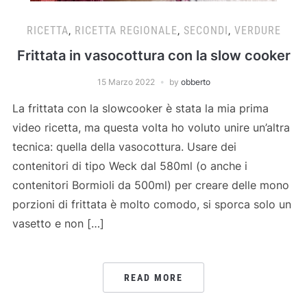
RICETTA
,
RICETTA REGIONALE
,
SECONDI
,
VERDURE
Frittata in vasocottura con la slow cooker
15 Marzo 2022
by
obberto
La frittata con la slowcooker è stata la mia prima
video ricetta, ma questa volta ho voluto unire un’altra
tecnica: quella della vasocottura. Usare dei
contenitori di tipo Weck dal 580ml (o anche i
contenitori Bormioli da 500ml) per creare delle mono
porzioni di frittata è molto comodo, si sporca solo un
vasetto e non […]
READ MORE