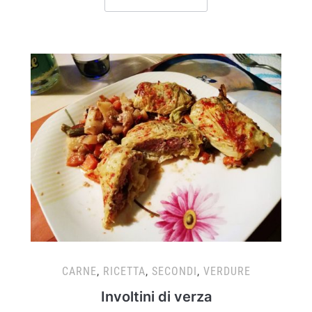
CARNE
,
RICETTA
,
SECONDI
,
VERDURE
Involtini di verza